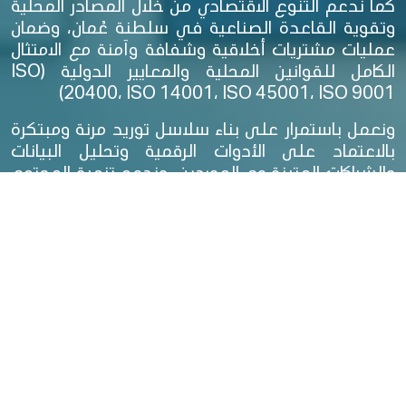
كما ندعم التنوع الاقتصادي من خلال المصادر المحلية
وتقوية القاعدة الصناعية في سلطنة عُمان، وضمان
عمليات مشتريات أخلاقية وشفافة وآمنة مع الامتثال
الكامل للقوانين المحلية والمعايير الدولية (ISO
20400، ISO 14001، ISO 45001، ISO 9001)
ونعمل باستمرار على بناء سلاسل توريد مرنة ومبتكرة
بالاعتماد على الأدوات الرقمية وتحليل البيانات
والشراكات المتينة مع الموردين، وندعم تنمية المجتمع
من خلال إشراك الموردين الملتزمين بحقوق الإنسان
وعدالة العمل والأثر الاجتماعي الإيجابي. كما نحافظ
على مسؤولية وشفافية ممارساتنا الشرائية، لضمان
تحقيق أهداف الاستدامة والقيمة المحلية المضافة
وتنمية طويلة المدى لسلطنة عُمان.