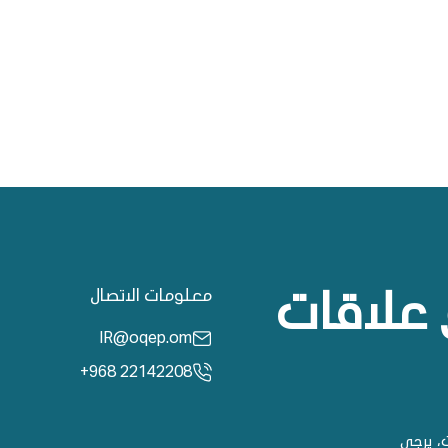
معلومات الاتصال
 علاقات
IR@oqep.om
+968 22142208
، يرجى